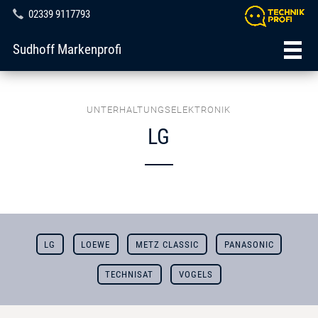
02339 9117793
Sudhoff Markenprofi
UNTERHALTUNGSELEKTRONIK
LG
LG
LOEWE
METZ CLASSIC
PANASONIC
TECHNISAT
VOGELS