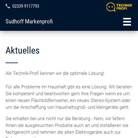
02339 9117793
Sudhoff Markenprofi
Aktuelles
Als Technik-Profi kennen wir die optimale Lösung!
Für alle Probleme im Haushalt gibt es eine Lösung. Wir beraten
Sie kompetent und beantworten gern Ihre Fragen wenn es um
einen neuen Flachbildfernseher, ein neues Stereo-System oder
um die Anschaffung von Haushaltsgroß- und kleingeräte geht.
Sie erhalten bei uns nicht nur die Beratung - Nein, wir liefern
Ihnen die ausgesuchten Produkte auch an und installieren sie
fachgerecht und nehmen die alten Elektrogeräte auch zur