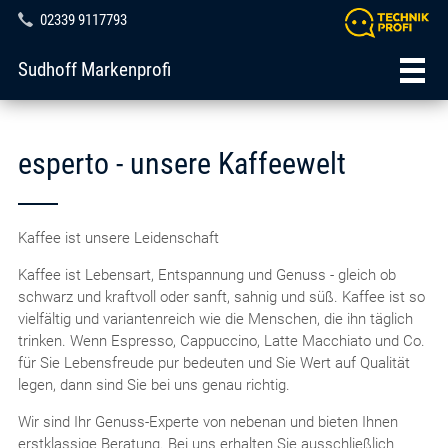
02339 9117793
Sudhoff Markenprofi
esperto - unsere Kaffeewelt
Kaffee ist unsere Leidenschaft
Kaffee ist Lebensart, Entspannung und Genuss - gleich ob
schwarz und kraftvoll oder sanft, sahnig und süß. Kaffee ist so
vielfältig und variantenreich wie die Menschen, die ihn täglich
trinken. Wenn Espresso, Cappuccino, Latte Macchiato und Co.
für Sie Lebensfreude pur bedeuten und Sie Wert auf Qualität
legen, dann sind Sie bei uns genau richtig.
Wir sind Ihr Genuss-Experte von nebenan und bieten Ihnen
erstklassige Beratung. Bei uns erhalten Sie ausschließlich